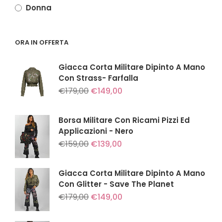
Donna
ORA IN OFFERTA
Giacca Corta Militare Dipinto A Mano
Con Strass- Farfalla
Il
Il
€
179,00
€
149,00
prezzo
prezzo
originale
attuale
era:
è:
Borsa Militare Con Ricami Pizzi Ed
€179,00.
€149,00.
Applicazioni - Nero
Il
Il
€
159,00
€
139,00
prezzo
prezzo
originale
attuale
era:
è:
Giacca Corta Militare Dipinto A Mano
€159,00.
€139,00.
Con Glitter - Save The Planet
Il
Il
€
179,00
€
149,00
prezzo
prezzo
originale
attuale