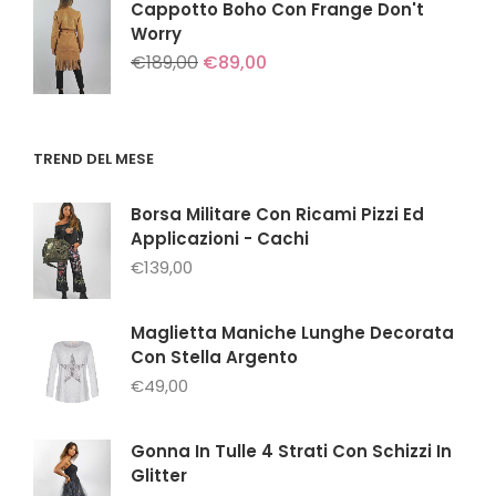
era:
è:
Cappotto Boho Con Frange Don't
€179,00.
€149,00.
Worry
Il
Il
€
189,00
€
89,00
prezzo
prezzo
originale
attuale
era:
è:
€189,00.
€89,00.
TREND DEL MESE
Borsa Militare Con Ricami Pizzi Ed
Applicazioni - Cachi
€
139,00
Maglietta Maniche Lunghe Decorata
Con Stella Argento
€
49,00
Gonna In Tulle 4 Strati Con Schizzi In
Glitter