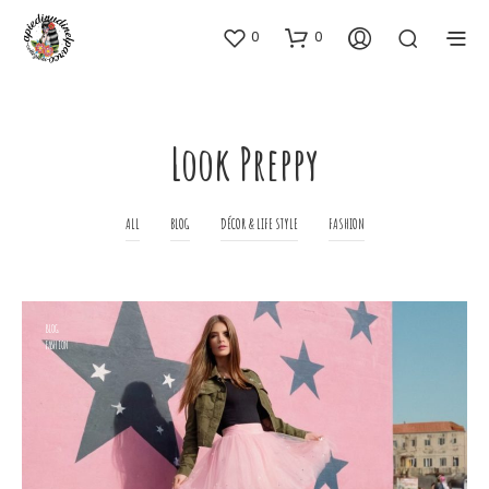
0
0
Look Preppy
ALL
BLOG
DÉCOR & LIFE STYLE
FASHION
BLOG
FASHION