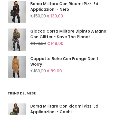
era:
è:
Borsa Militare Con Ricami Pizzi Ed
€179,00.
€149,00.
Applicazioni - Nero
Il
Il
€
159,00
€
139,00
prezzo
prezzo
originale
attuale
era:
è:
Giacca Corta Militare Dipinto A Mano
€159,00.
€139,00.
Con Glitter - Save The Planet
Il
Il
€
179,00
€
149,00
prezzo
prezzo
originale
attuale
era:
è:
Cappotto Boho Con Frange Don't
€179,00.
€149,00.
Worry
Il
Il
€
189,00
€
89,00
prezzo
prezzo
originale
attuale
era:
è:
€189,00.
€89,00.
TREND DEL MESE
Borsa Militare Con Ricami Pizzi Ed
Applicazioni - Cachi