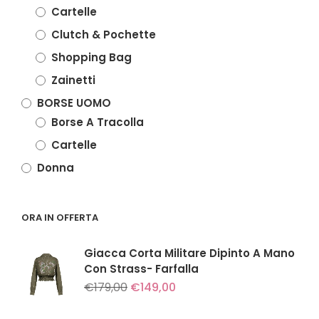
Cartelle
Clutch & Pochette
Shopping Bag
Zainetti
BORSE UOMO
Borse A Tracolla
Cartelle
Donna
ORA IN OFFERTA
Giacca Corta Militare Dipinto A Mano
Con Strass- Farfalla
Il
Il
€
179,00
€
149,00
prezzo
prezzo
originale
attuale